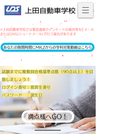
※上田自動車学校では緊急連絡やアンケートの案内等をEメール
またはSNS(ショートメール)で行う場合があります
あなたの隙間時間にMR.Zからの学科対策動画はこちら
試験までに複数回合格基準点数（90点以上）を目
指しましょう！
ログイン番号：教習生番号
パスワード ：誕生日
満点様へGO！