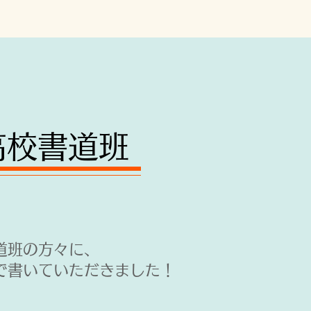
高校書道班
道班の方々に、
で書いていただきました！