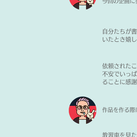
​今回の企画
​自分たちが
いたとき嬉し
​依頼された
不安でいっぱ
ることに感謝
​作品を作る
​教習車を見