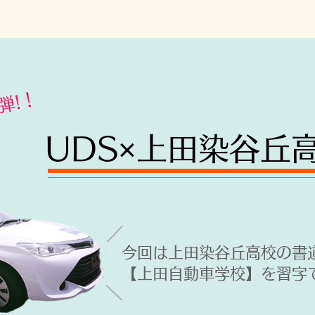
弾!！
​UDS×上田染谷丘
​／
​今回は上田染谷丘高校の書
【上田自動車学校】を習字
​／