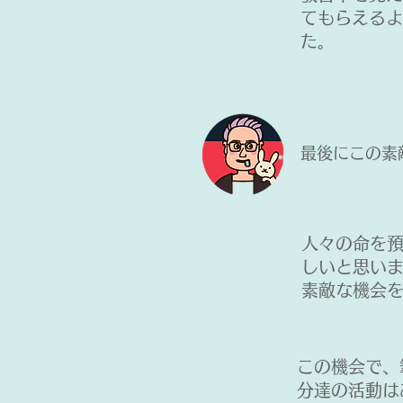
てもらえるよ
た。
​最後にこの
人々の命を
しいと思い
素敵な機会
​この機会で
分達の活動は