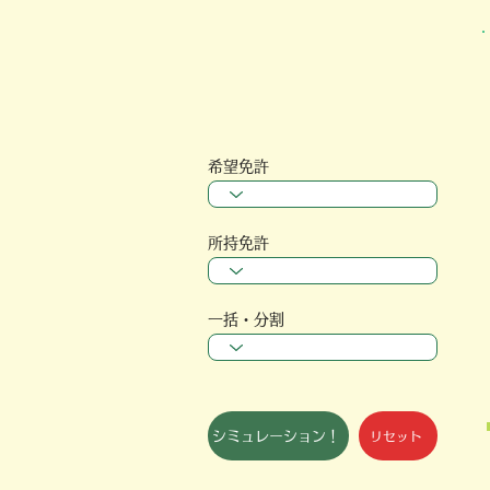
希望免許
所持免許
一括・分割
シミュレーション！
リセット