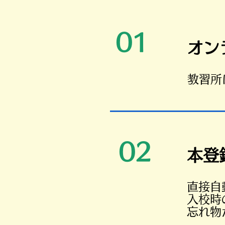
01
​オ
​教習
02
​本登
直接自
入校時
忘れ物