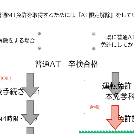
普通MT免許を取得するためには『AT限定解除』をし
既に普通A
解除を​する場合
免許にしてか
普通AT 卒検合格
日OK！
運転免許
入校手続き
※1
​本免
合格!!
免許
内4時限・MT）