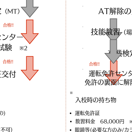
定
AT解除
（MT）
合格!!
技能教習
（場
センターで
科試験
※2
卒業検
合格!!
合格!!
運転免許センタ
証交付
​免許の裏面に
入校時の​持ち物
の)
運転免許証
教習料金 68,000円
不可)
眼鏡等(必要な方のみ/カ