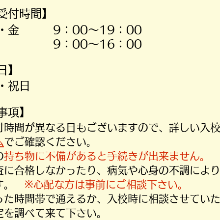
受付時間】
・金 9：00～19：00
土 9：00～16：00
休日】
・祝日
意事項】
受付時間が異なる日もございますので、詳しい入
ム
でご確認ください。
の
持ち物に不備があると手続きが出来ません。
検査に合格しなかったり、病気や心身の不調によ
す。
※心配な方は事前にご相談下さい。
いった時間帯で通えるか、入校時に相談させてい
定を調べて来て下さい。