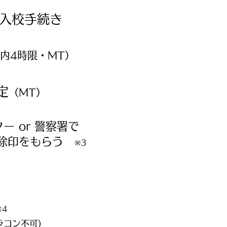
の入校手続き
内4時限・MT）
定
（MT）
ー or 警察署で
解除印をもらう
※3
※4
ラコン不可)