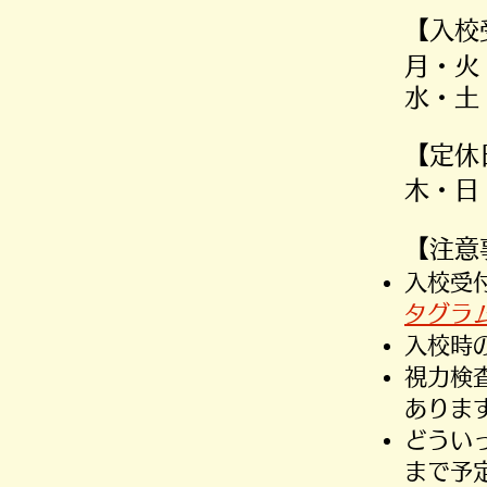
【入校
月・火
水・
​【定
木・日
​【注
​入校
タグラ
入校時
​視力
ありま
​どう
まで予